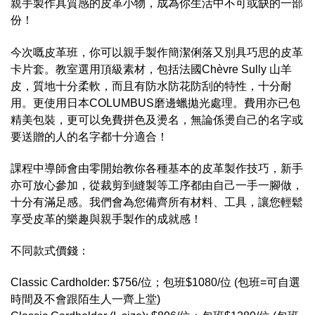
親手製作具質感的皮革小物，成為你生活中不可或缺的一部
份！
今次嘅皮革班，你可以親手製作簡潔俐落又別具巧思的皮革
卡片套。教室選用頂級
素
材，包括法國Chèvre Sully 山羊
皮，質地十分柔軟，而且有防水防花防刮的特性，十分耐
用。更使用日本COLUMBUS磨邊蠟拋光處理。費用亦已包
精美包裝，更可以免費
拼色及
燙名，無論係
燙自己的名字或
要送贈的人的名字都十分適合！
課程中導師會由零開始教你各種
基本的皮革製作技巧，新手
亦可放心參加，從裁剪到縫製
等工序都由自己一手一腳做，
十分有滿足感。
我們會為您備齊所有材料、工具，讓您輕鬆
享受皮革的樂趣與親手製作的成就感！
不同款式價錢：
Classic Cardholder: $756/位；
包班$1080/位 (包班=可自選
時間及不會跟陌生人一齊上堂)