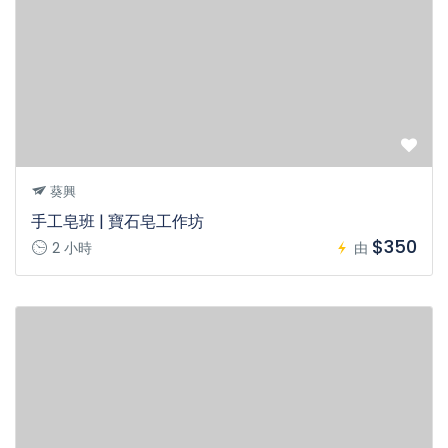
葵興
手工皂班 | 寶石皂工作坊
$350
2 小時
由