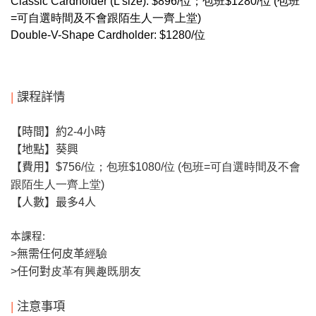
Classic Cardholder (L size): $896/位；
包班$1280/位 (包班
=可自選時間及不會跟陌生人一齊上堂)
Double-V-Shape Cardholder: $1280/位
|
課程詳情
【時間】約2-4
小時
【地點】葵興
【費用】
$756/位；包班$1080/位 (包班=可自選時間及不會
跟陌生人一齊上堂)
【人數】
最多4
人
本課程
:
>
無需任何皮革
經驗
>
任何對
皮革有興趣既朋友
|
注意事項