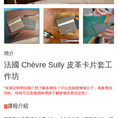
簡介
法國 Chèvre Sully 皮革卡片套工
作坊
*未揀定時間日期？想了解多啲先？可以先隨便揀個日子，再撳查詢
預約，咁就可以直接聯絡導師了解多啲先再決定啦！
課程介紹