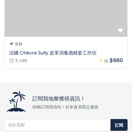
葵興
法國 Chèvre Sully 皮革消毒酒精套工作坊
$660
3 小時
由
訂閱我地黎獲得資訊！
快啲訂閱我地啦！好多會員限定優惠
訂閱