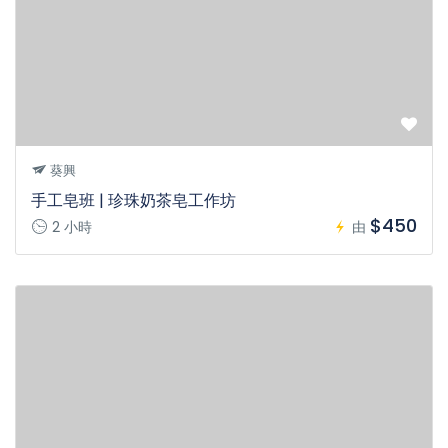
葵興
手工皂班 | 珍珠奶茶皂工作坊
$450
2 小時
由