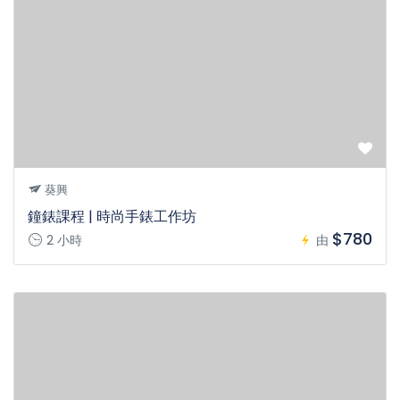
葵興
鐘錶課程 | 時尚手錶工作坊
$780
2 小時
由