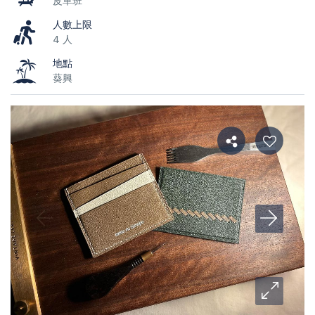
皮革班
人數上限
4 人
地點
葵興