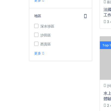
更多
葵
法國
工
地區
3
深水埗區
沙田區
西貢區
Top
更多
沙
水上
體驗
2