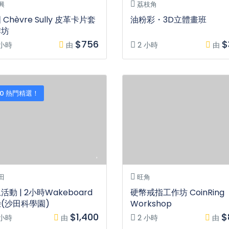
興
荔枝角
 Chèvre Sully 皮革卡片套
油粉彩・3D立體畫班
作坊
$756
$
 小時
由
2 小時
由
 10 熱門精選！
田
旺角
活動 | 2小時Wakeboard
硬幣戒指工作坊 CoinRing
(沙田科學園)
Workshop
$1,400
$
 小時
由
2 小時
由