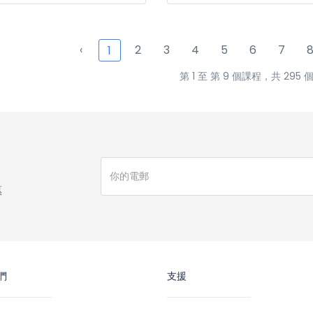
‹
2
3
4
5
6
7
1
第 1 至 第 9 個課程，共 295 
惠
們
支援