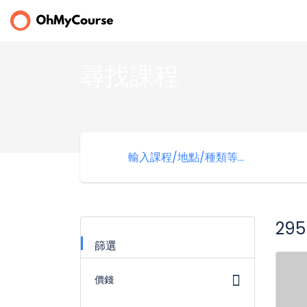
尋找課程
29
篩選
價錢