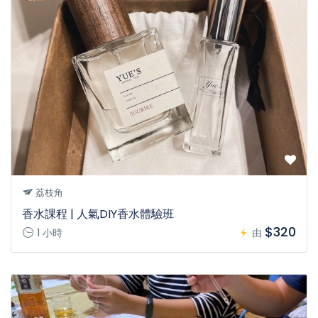
荔枝角
香水課程 | 人氣DIY香水體驗班
$320
1 小時
由