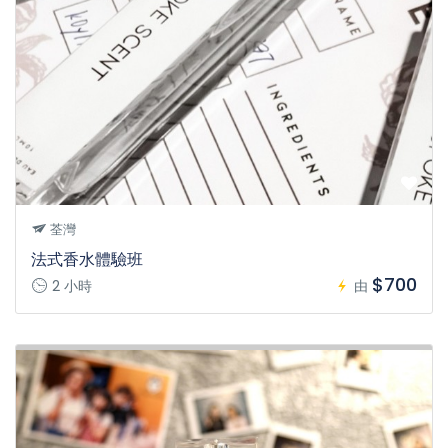
荃灣
法式香水體驗班
$700
2 小時
由