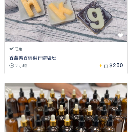
旺角
香薰擴香磚製作體驗班
$250
2 小時
由