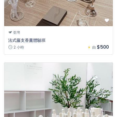
荃灣
法式藤支香薰體驗班
$500
2 小時
由