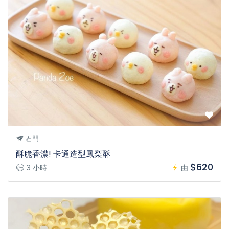
石門
酥脆香濃! 卡通造型鳳梨酥
$620
3 小時
由