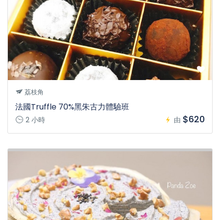
荔枝角
法國Truffle 70%黑朱古力體驗班
$620
2 小時
由