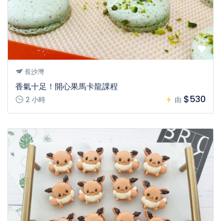
長沙灣
香氣十足！開心果馬卡龍課程
$530
2 小時
由