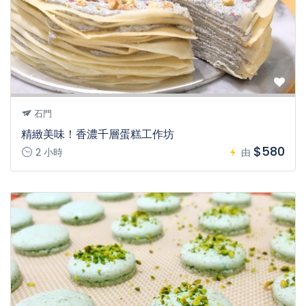
石門
精緻美味！香濃千層蛋糕工作坊
$580
2 小時
由