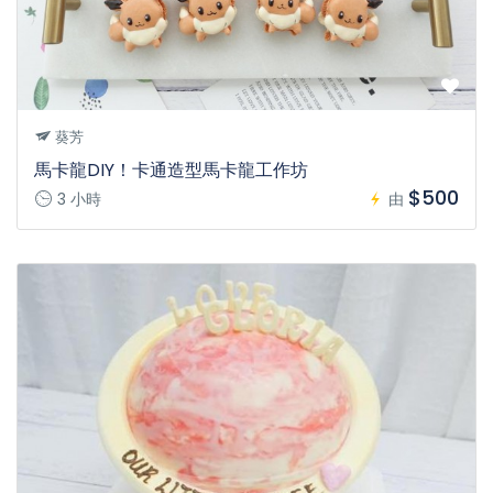
葵芳
馬卡龍DIY！卡通造型馬卡龍工作坊
$500
3 小時
由