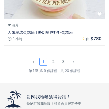
葵芳
人氣星球蛋糕班 | 夢幻星球扑扑蛋糕班
$780
3 小時
由
‹
2
3
›
1
第 1 至 第 9 個課程，共 20 個課程
訂閱我地黎獲得資訊！
快啲訂閱我地啦！好多會員限定優惠