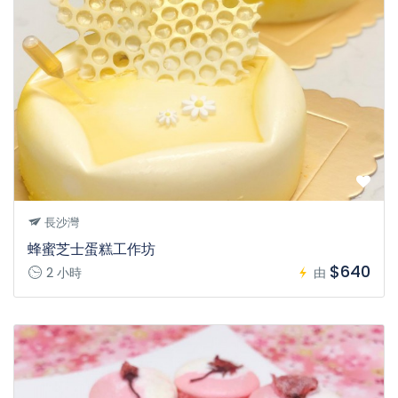
長沙灣
蜂蜜芝士蛋糕工作坊
$640
2 小時
由