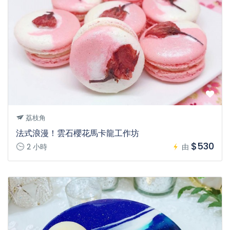
荔枝角
法式浪漫！雲石櫻花馬卡龍工作坊
$530
2 小時
由