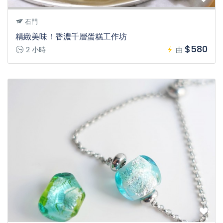
石門
精緻美味！香濃千層蛋糕工作坊
$580
2 小時
由