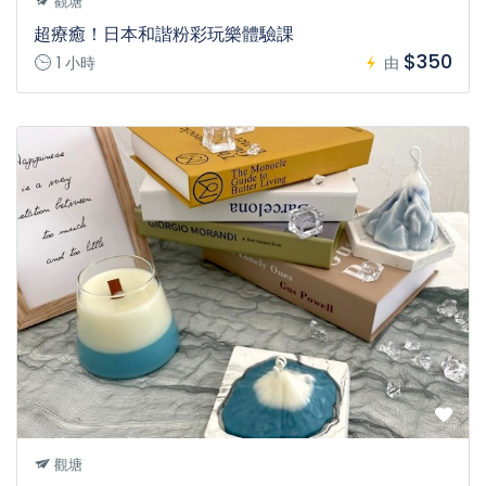
觀塘
超療癒！日本和諧粉彩玩樂體驗課
$350
1 小時
由
觀塘