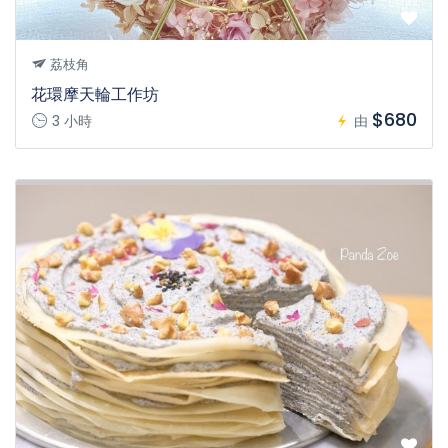
荔枝角
花環摩天輪工作坊
$680
3 小時
由