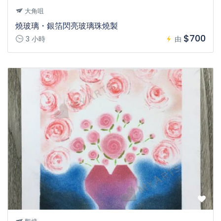
大角咀
燒玻璃・銀箔閃亮玻璃珠燒製
$700
3 小時
由