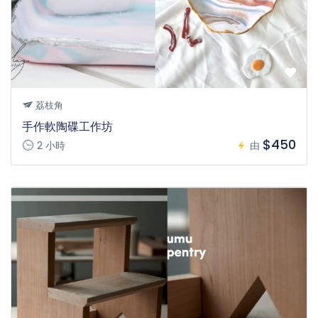
荔枝角
手作軟陶碟工作坊
$450
2 小時
由