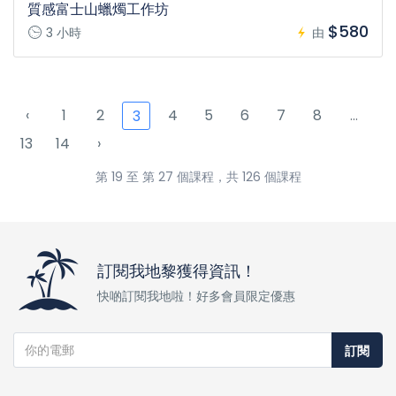
質感富士山蠟燭工作坊
$580
3 小時
由
‹
1
2
4
5
6
7
8
...
3
13
14
›
第 19 至 第 27 個課程，共 126 個課程
訂閱我地黎獲得資訊！
快啲訂閱我地啦！好多會員限定優惠
訂閱