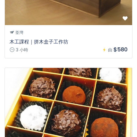
荃灣
木工課程｜拼木盒子工作坊
$580
3 小時
由